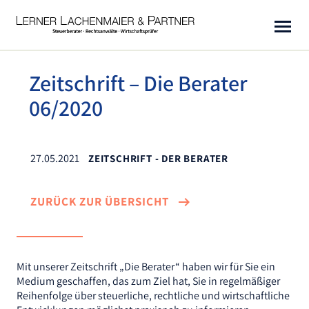
KANZLEI
Zeitschrift – Die Berater
LEISTUNGEN
Unsere Kompetenzen
06/2020
Berater
NEWS
Steuerberatung
Standorte
Wirtschaftsprüfung
27.05.2021
ZEITSCHRIFT - DER BERATER
KARRIERE
Steuer-News
Service
Rechtsberatung
Kanzleimagazin
KONTAKT
ZURÜCK ZUR ÜBERSICHT
Kooperationen / Branchen
Warnhinweise
LLP-CLOUD
Soziales
Auszeichnungen
Mit unserer Zeitschrift „Die Berater“ haben wir für Sie ein
Impressum
Medium geschaffen, das zum Ziel hat, Sie in regelmäßiger
Reihenfolge über steuerliche, rechtliche und wirtschaftliche
Datenschutz