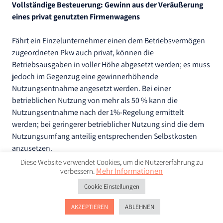
Vollständige Besteuerung: Gewinn aus der Veräußerung
eines privat genutzten Firmenwagens
Fährt ein Einzelunternehmer einen dem Betriebsvermögen
zugeordneten Pkw auch privat, können die
Betriebsausgaben in voller Höhe abgesetzt werden; es muss
jedoch im Gegenzug eine gewinnerhöhende
Nutzungsentnahme angesetzt werden. Bei einer
betrieblichen Nutzung von mehr als 50 % kann die
Nutzungsentnahme nach der 1%-Regelung ermittelt
werden; bei geringerer betrieblicher Nutzung sind die dem
Nutzungsumfang anteilig entsprechenden Selbstkosten
anzusetzen.
Im Fall eines Schriftstellers und Gutachters, der seinen
Diese Website verwendet Cookies, um die Nutzererfahrung zu
Mehr Informationen
verbessern.
Gewinn durch Einnahmenüberschussrechnung ermittelte,
führte dies aufgrund einer Privatnutzung von 75 % dazu,
Cookie Einstellungen
dass sich letztlich nur ein Viertel der Betriebsausgaben
steuerlich auswirkte, der Rest durch die Nutzungsentnahme
AKZEPTIEREN
ABLEHNEN
kompensiert wurde. Daher setzte er in seiner