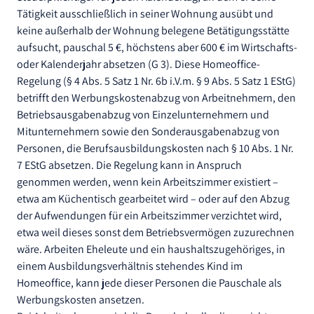
Tätigkeit ausschließlich in seiner Wohnung ausübt und
keine außerhalb der Wohnung belegene Betätigungsstätte
aufsucht, pauschal 5 €, höchstens aber 600 € im Wirtschafts-
oder Kalenderjahr absetzen (G 3). Diese Homeoffice-
Regelung (§ 4 Abs. 5 Satz 1 Nr. 6b i.V.m. § 9 Abs. 5 Satz 1 EStG)
betrifft den Werbungskostenabzug von Arbeitnehmern, den
Betriebsausgabenabzug von Einzelunternehmern und
Mitunternehmern sowie den Sonderausgabenabzug von
Personen, die Berufsausbildungskosten nach § 10 Abs. 1 Nr.
7 EStG absetzen. Die Regelung kann in Anspruch
genommen werden, wenn kein Arbeitszimmer existiert –
etwa am Küchentisch gearbeitet wird – oder auf den Abzug
der Aufwendungen für ein Arbeitszimmer verzichtet wird,
etwa weil dieses sonst dem Betriebsvermögen zuzurechnen
wäre. Arbeiten Eheleute und ein haushaltszugehöriges, in
einem Ausbildungsverhältnis stehendes Kind im
Homeoffice, kann jede dieser Personen die Pauschale als
Werbungskosten ansetzen.