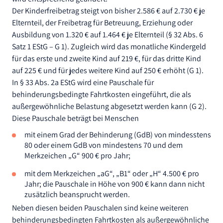
Der Kinderfreibetrag steigt von bisher 2.586 € auf 2.730 € je
Elternteil, der Freibetrag für Betreuung, Erziehung oder
Ausbildung von 1.320 € auf 1.464 € je Elternteil (§ 32 Abs. 6
Satz 1 EStG – G 1). Zugleich wird das monatliche Kindergeld
für das erste und zweite Kind auf 219 €, für das dritte Kind
auf 225 € und für jedes weitere Kind auf 250 € erhöht (G 1).
In § 33 Abs. 2a EStG wird eine Pauschale für
behinderungsbedingte Fahrtkosten eingeführt, die als
außergewöhnliche Belastung abgesetzt werden kann (G 2).
Diese Pauschale beträgt bei Menschen
mit einem Grad der Behinderung (GdB) von mindesstens
80 oder einem GdB von mindestens 70 und dem
Merkzeichen „G“ 900 € pro Jahr;
mit dem Merkzeichen „aG“, „B1“ oder „H“ 4.500 € pro
Jahr; die Pauschale in Höhe von 900 € kann dann nicht
zusätzlich beansprucht werden.
Neben diesen beiden Pauschalen sind keine weiteren
behinderungsbedingten Fahrtkosten als außergewöhnliche