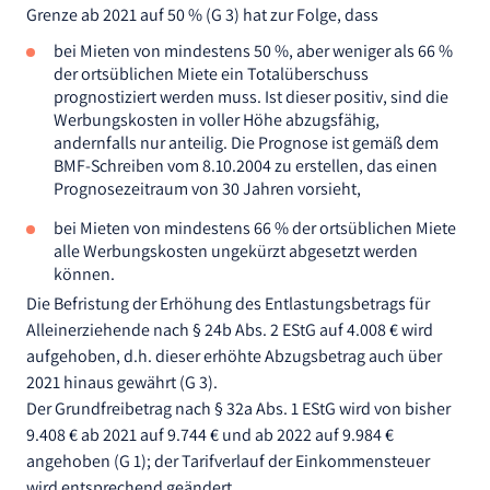
Grenze ab 2021 auf 50 % (G 3) hat zur Folge, dass
bei Mieten von mindestens 50 %, aber weniger als 66 %
der ortsüblichen Miete ein Totalüberschuss
prognostiziert werden muss. Ist dieser positiv, sind die
Werbungskosten in voller Höhe abzugsfähig,
andernfalls nur anteilig. Die Prognose ist gemäß dem
BMF-Schreiben vom 8.10.2004 zu erstellen, das einen
Prognosezeitraum von 30 Jahren vorsieht,
bei Mieten von mindestens 66 % der ortsüblichen Miete
alle Werbungskosten ungekürzt abgesetzt werden
können.
Die Befristung der Erhöhung des Entlastungsbetrags für
Alleinerziehende nach § 24b Abs. 2 EStG auf 4.008 € wird
aufgehoben, d.h. dieser erhöhte Abzugsbetrag auch über
2021 hinaus gewährt (G 3).
Der Grundfreibetrag nach § 32a Abs. 1 EStG wird von bisher
9.408 € ab 2021 auf 9.744 € und ab 2022 auf 9.984 €
angehoben (G 1); der Tarifverlauf der Einkommensteuer
wird entsprechend geändert.