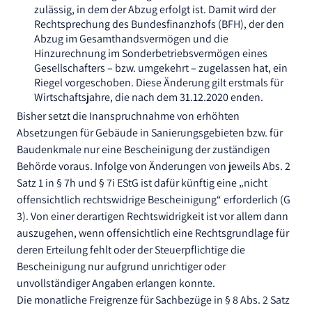
zulässig, in dem der Abzug erfolgt ist. Damit wird der
Rechtsprechung des Bundesfinanzhofs (BFH), der den
Abzug im Gesamthandsvermögen und die
Hinzurechnung im Sonderbetriebsvermögen eines
Gesellschafters – bzw. umgekehrt – zugelassen hat, ein
Riegel vorgeschoben. Diese Änderung gilt erstmals für
Wirtschaftsjahre, die nach dem 31.12.2020 enden.
Bisher setzt die Inanspruchnahme von erhöhten
Absetzungen für Gebäude in Sanierungsgebieten bzw. für
Baudenkmale nur eine Bescheinigung der zuständigen
Behörde voraus. Infolge von Änderungen von jeweils Abs. 2
Satz 1 in § 7h und § 7i EStG ist dafür künftig eine „nicht
offensichtlich rechtswidrige Bescheinigung“ erforderlich (G
3). Von einer derartigen Rechtswidrigkeit ist vor allem dann
auszugehen, wenn offensichtlich eine Rechtsgrundlage für
deren Erteilung fehlt oder der Steuerpflichtige die
Bescheinigung nur aufgrund unrichtiger oder
unvollständiger Angaben erlangen konnte.
Die monatliche Freigrenze für Sachbezüge in § 8 Abs. 2 Satz