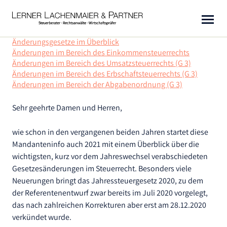
Änderungsgesetze im Überblick
KANZLEI
Änderungen im Bereich des Einkommensteuerrechts
Änderungen im Bereich des Umsatzsteuerrechts (G 3)
LEISTUNGEN
Unsere Kompetenzen
Änderungen im Bereich des Erbschaftsteuerrechts (G 3)
Änderungen im Bereich der Abgabenordnung (G 3)
Berater
NEWS
Steuerberatung
Sehr geehrte Damen und Herren,
Standorte
Wirtschaftsprüfung
KARRIERE
Steuer-News
Service
wie schon in den vergangenen beiden Jahren startet diese
Rechtsberatung
Kanzleimagazin
KONTAKT
Mandanteninfo auch 2021 mit einem Überblick über die
Kooperationen / Branchen
Warnhinweise
wichtigsten, kurz vor dem Jahreswechsel verabschiedeten
LLP-CLOUD
Soziales
Gesetzesänderungen im Steuerrecht. Besonders viele
Neuerungen bringt das Jahressteuergesetz 2020, zu dem
Auszeichnungen
der Referentenentwurf zwar bereits im Juli 2020 vorgelegt,
Impressum
das nach zahlreichen Korrekturen aber erst am 28.12.2020
verkündet wurde.
Datenschutz