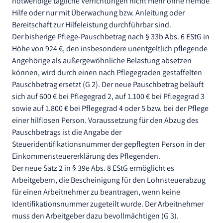
notwendige tägliche Verrichtungen nicht mehr ohne fremde
Hilfe oder nur mit Überwachung bzw. Anleitung oder
Bereitschaft zur Hilfeleistung durchführbar sind.
Der bisherige Pflege-Pauschbetrag nach § 33b Abs. 6 EStG in
Höhe von 924 €, den insbesondere unentgeltlich pflegende
Angehörige als außergewöhnliche Belastung absetzen
können, wird durch einen nach Pflegegraden gestaffelten
Pauschbetrag ersetzt (G 2). Der neue Pauschbetrag beläuft
sich auf 600 € bei Pflegegrad 2, auf 1.100 € bei Pflegegrad 3
sowie auf 1.800 € bei Pflegegrad 4 oder 5 bzw. bei der Pflege
einer hilflosen Person. Voraussetzung für den Abzug des
Pauschbetrags ist die Angabe der
Steueridentifikationsnummer der gepflegten Person in der
Einkommensteuererklärung des Pflegenden.
Der neue Satz 2 in § 39e Abs. 8 EStG ermöglicht es
Arbeitgebern, die Bescheinigung für den Lohnsteuerabzug
für einen Arbeitnehmer zu beantragen, wenn keine
Identifikationsnummer zugeteilt wurde. Der Arbeitnehmer
muss den Arbeitgeber dazu bevollmächtigen (G 3).